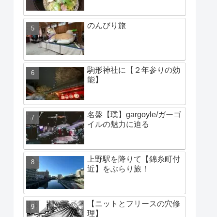
のんびり旅
駒形神社に【２年参りの効
能】
名盤【璞】gargoyle/ガーゴ
イルの魅力に迫る
上野駅を降りて【錦糸町付
近】をぶらり旅！
【ニットとフリースの穴修
理】