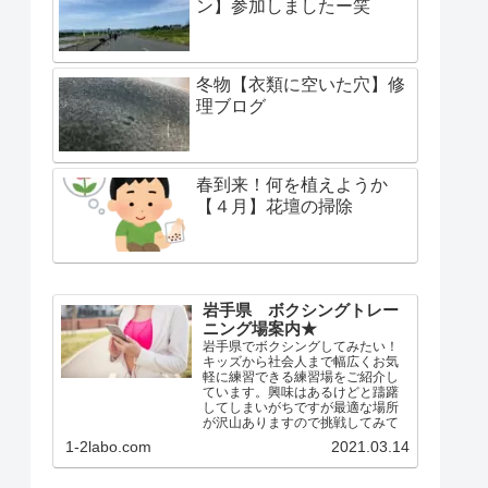
ン】参加しましたー笑
冬物【衣類に空いた穴】修
理ブログ
春到来！何を植えようか
【４月】花壇の掃除
岩手県 ボクシングトレー
ニング場案内★
岩手県でボクシングしてみたい！
キッズから社会人まで幅広くお気
軽に練習できる練習場をご紹介し
ています。興味はあるけどと躊躇
してしまいがちですが最適な場所
が沢山ありますので挑戦してみて
はいかがでしょうか？？
1-2labo.com
2021.03.14