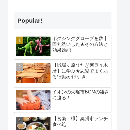
Popular!
ボクシンググローブを数十
回丸洗いした★その方法と
効果効能
【戦場ヶ原ひたぎ阿良々木
暦】に学ぶ★恋愛でよくあ
る行動/かけ引き
イオンの火曜市BGMの凄さ
に迫る！
【食楽 縁】奥州市ランチ
食べ処